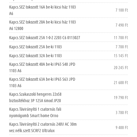
Kapcs.SEZ tokozott 16A be-ki kicsi ház 1103
7 100 Ft
A6
Kapcs.SEZ tokozott 20A be-ki kicsi ház 1103
7 490 Ft
A6 12800
Kapcs.SEZ tokozott 25A 1-0-2 2203 C6 0113027
11 700 Ft
Kapcs.SEZ tokozott 25A be-ki 1103
7 700 Ft
Kapcs.SEZ tokozott 32A be-ki 1103
15 145 Ft
Kapcs.SEZ tokozott 40A be-ki IP65 S40 JPD
20 245 Ft
1103 A6
Kapcs.SEZ tokozott 63A be-ki IP65 S63 JPD
21 600 Ft
1103 A6
Kapcs.Szakaszoló hengeres 22x58
19 790 Ft
biztosítékhoz 3P 125A 6mod.IP20
Kapcs.Távirányító 1 csatornás fali
3 780 Ft
nyomógomb Smart home Orno
Kapcs.Távirányító 2 csatornás 240V AC 30m
9 400 Ft
vez.nélk.szett SCRF2 Ultralux