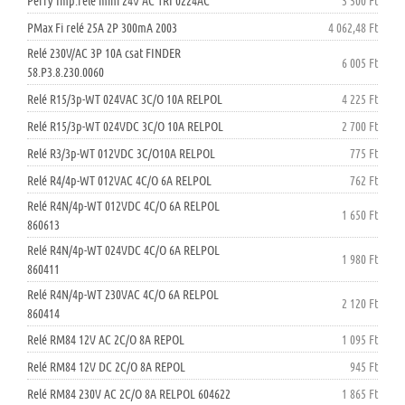
Perry Imp.relé mini 24V AC 1RI 0224AC
3 500 Ft
PMax Fi relé 25A 2P 300mA 2003
4 062,48 Ft
Relé 230V/AC 3P 10A csat FINDER
6 005 Ft
58.P3.8.230.0060
Relé R15/3p-WT 024VAC 3C/O 10A RELPOL
4 225 Ft
Relé R15/3p-WT 024VDC 3C/O 10A RELPOL
2 700 Ft
Relé R3/3p-WT 012VDC 3C/O10A RELPOL
775 Ft
Relé R4/4p-WT 012VAC 4C/O 6A RELPOL
762 Ft
Relé R4N/4p-WT 012VDC 4C/O 6A RELPOL
1 650 Ft
860613
Relé R4N/4p-WT 024VDC 4C/O 6A RELPOL
1 980 Ft
860411
Relé R4N/4p-WT 230VAC 4C/O 6A RELPOL
2 120 Ft
860414
Relé RM84 12V AC 2C/O 8A REPOL
1 095 Ft
Relé RM84 12V DC 2C/O 8A REPOL
945 Ft
Relé RM84 230V AC 2C/O 8A RELPOL 604622
1 865 Ft