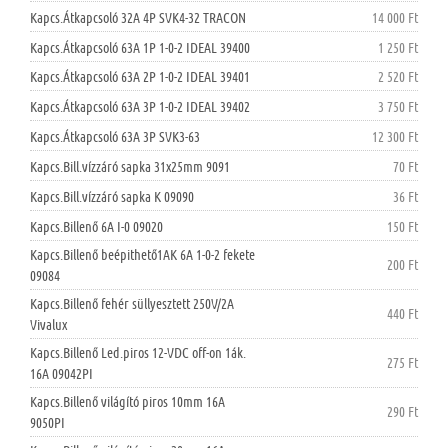
Kapcs.Átkapcsoló 32A 4P SVK4-32 TRACON
14 000 Ft
Kapcs.Átkapcsoló 63A 1P 1-0-2 IDEAL 39400
1 250 Ft
Kapcs.Átkapcsoló 63A 2P 1-0-2 IDEAL 39401
2 520 Ft
Kapcs.Átkapcsoló 63A 3P 1-0-2 IDEAL 39402
3 750 Ft
Kapcs.Átkapcsoló 63A 3P SVK3-63
12 300 Ft
Kapcs.Bill.vízzáró sapka 31x25mm 9091
70 Ft
Kapcs.Bill.vízzáró sapka K 09090
36 Ft
Kapcs.Billenő 6A I-0 09020
150 Ft
Kapcs.Billenő beépithető1AK 6A 1-0-2 fekete
200 Ft
09084
Kapcs.Billenő fehér süllyesztett 250V/2A
440 Ft
Vivalux
Kapcs.Billenő Led.piros 12-VDC off-on 1ák.
275 Ft
16A 09042PI
Kapcs.Billenő világító piros 10mm 16A
290 Ft
9050PI