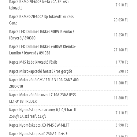
Kapcs.KKM0-20-6002 be-ki 20A 3P kézi
7 910 Ft
tokozott
Kapcs.KKMZ0-20-6002 3p tokozott kulcsos
20 050 Ft
Ganz
Kapcs.LED Dimmer Bikkel 200W Klemko /
12 650 Ft
fényerő / 890300
Kapcs.LED Dimmer Bikkel 5-600W Klemko-
27 160 Ft
Lumiko / fényerő / 891028
Kapcs.M45 kábelkivezető fésűs
1 770 Ft
Kapcs.Mikrokapcsoló hosszúkros görgős
590 Ft
Kapcs.Motorvédő GMV 25f 6.3-10A GANZ 400-
11 600 Ft
2000-010
Kapcs.Motorvédő tokozott 7-10A 230V IP55
11 800 Ft
LE1-D188 FREDER
Kapcs.Nyomáskapcs.alacsony 0,1-0,9 bar 1f
7 110 Ft
250V/16A szárazfut.LP/3
Kapcs.Nyomáskapcs.KO-PM5-3W-MLFF
3 990 Ft
Kapcs.Nyomáskapcsoló 250V 1 fázis 3-
5 340 Ft