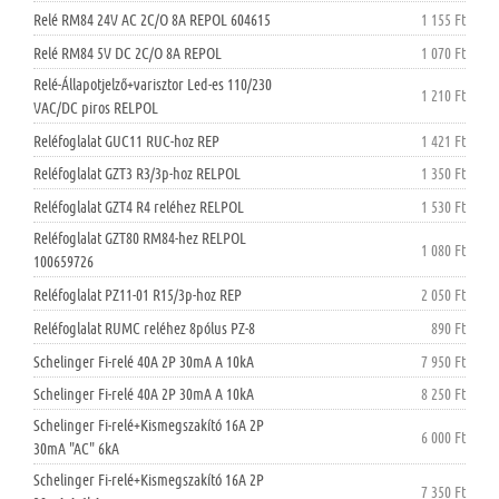
Relé RM84 24V AC 2C/O 8A REPOL 604615
1 155 Ft
Relé RM84 5V DC 2C/O 8A REPOL
1 070 Ft
Relé-Állapotjelző+varisztor Led-es 110/230
1 210 Ft
VAC/DC piros RELPOL
Reléfoglalat GUC11 RUC-hoz REP
1 421 Ft
Reléfoglalat GZT3 R3/3p-hoz RELPOL
1 350 Ft
Reléfoglalat GZT4 R4 reléhez RELPOL
1 530 Ft
Reléfoglalat GZT80 RM84-hez RELPOL
1 080 Ft
100659726
Reléfoglalat PZ11-01 R15/3p-hoz REP
2 050 Ft
Reléfoglalat RUMC reléhez 8pólus PZ-8
890 Ft
Schelinger Fi-relé 40A 2P 30mA A 10kA
7 950 Ft
Schelinger Fi-relé 40A 2P 30mA A 10kA
8 250 Ft
Schelinger Fi-relé+Kismegszakító 16A 2P
6 000 Ft
30mA "AC" 6kA
Schelinger Fi-relé+Kismegszakító 16A 2P
7 350 Ft