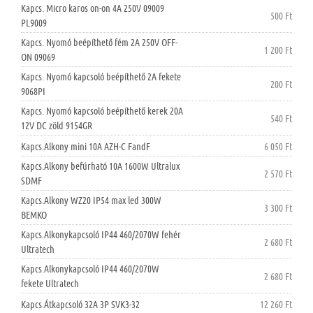
Kapcs. Micro karos on-on 4A 250V 09009
500 Ft
PL9009
Kapcs. Nyomó beépíthető fém 2A 250V OFF-
1 200 Ft
ON 09069
Kapcs. Nyomó kapcsoló beépíthető 2A fekete
200 Ft
9068PI
Kapcs. Nyomó kapcsoló beépíthető kerek 20A
540 Ft
12V DC zöld 9154GR
Kapcs.Alkony mini 10A AZH-C FandF
6 050 Ft
Kapcs.Alkony befúrható 10A 1600W Ultralux
2 570 Ft
SDMF
Kapcs.Alkony WZ20 IP54 max led 300W
3 300 Ft
BEMKO
Kapcs.Alkonykapcsoló IP44 460/2070W fehér
2 680 Ft
Ultratech
Kapcs.Alkonykapcsoló IP44 460/2070W
2 680 Ft
fekete Ultratech
Kapcs.Átkapcsoló 32A 3P SVK3-32
12 260 Ft