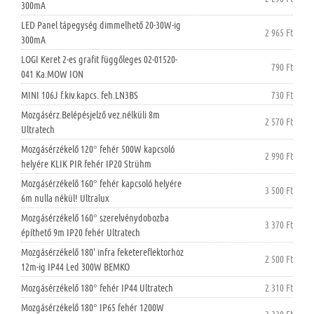
300mA
LED Panel tápegység dimmelhető 20-30W-ig
2 965 Ft
300mA
LOGI Keret 2-es grafit függőleges 02-01520-
790 Ft
041 Ka.MOW ION
MINI 106J f.kiv.kapcs. feh.LN3BS
730 Ft
Mozgásérz.Belépésjelző vez.nélküli 8m
2 570 Ft
Ultratech
Mozgásérzékelő 120° fehér 500W kapcsoló
2 990 Ft
helyére KLIK PIR fehér IP20 Strühm
Mozgásérzékelő 160° fehér kapcsoló helyére
3 500 Ft
6m nulla nékül! Ultralux
Mozgásérzékelő 160° szerelvénydobozba
3 370 Ft
építhető 9m IP20 fehér Ultratech
Mozgásérzékelő 180' infra feketereflektorhoz
2 500 Ft
12m-ig IP44 Led 300W BEMKO
Mozgásérzékelő 180° fehér IP44 Ultratech
2 310 Ft
Mozgásérzékelő 180° IP65 fehér 1200W