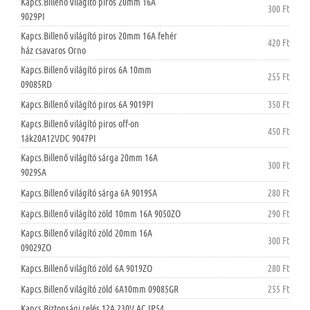
Kapcs.Billenő világító piros 20mm 16A
300 Ft
9029PI
Kapcs.Billenő világító piros 20mm 16A fehér
420 Ft
ház csavaros Orno
Kapcs.Billenő világító piros 6A 10mm
255 Ft
09085RD
Kapcs.Billenő világító piros 6A 9019PI
350 Ft
Kapcs.Billenő világító piros off-on
450 Ft
1ák20A12VDC 9047PI
Kapcs.Billenő világító sárga 20mm 16A
300 Ft
9029SA
Kapcs.Billenő világító sárga 6A 9019SA
280 Ft
Kapcs.Billenő világító zöld 10mm 16A 9050ZO
290 Ft
Kapcs.Billenő világító zöld 20mm 16A
300 Ft
09029ZO
Kapcs.Billenő világító zöld 6A 9019ZO
280 Ft
Kapcs.Billenő világító zöld 6A10mm 09085GR
255 Ft
Kapcs.Biztonsági relés 12A 230V AC IP54