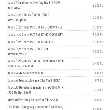
Kapcs.Triac dimmer távirányítós 110-240V
9 320 Ft
max:340W
Kapcs.Úszó 10m-es PVC 3x1 ZÖLD
10 350 Ft
KPM100Vg0-RE
Kapcs.Úszó 1m-es PVC 3x1 KPD1006KY0 KEY
4 300 Ft
Kapcs.Úszó 2m-es PVC 3x1 KPM0206KY0 KEY
5 235 Ft
Kapcs.Úszó 3m-es PVC 3x1 KPM03-RE
5 390 Ft
Kapcs.Úszó 5m-es PVC 3x1 ZÖLD
6 920 Ft
KPM0506Vg0-RE
Kapcs.Úszó 20m-es PVC 3x1 1P váltó10A IP68
15 480 Ft
NIVELCO NLP1201M
Kapcs.Vakfedél fehér M45 fél
690 Ft
Kapcs.váltókapcsoló sínre 25A RV61 ISKRA
975 Ft
Kapcsoló Befúrható érintésre max500W MINI
3 710 Ft
IP20 Strühm 03693
KIWA túlfeszültég levezető D fok 275/90
8 890 Ft
LED Panel tápegység dimmelhető 10-18W-ig
2 290 Ft