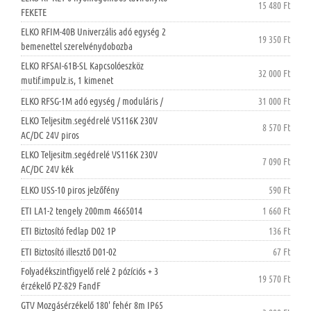
15 480 Ft
FEKETE
ELKO RFIM-40B Univerzális adó egység 2
19 350 Ft
bemenettel szerelvénydobozba
ELKO RFSAI-61B-SL Kapcsolóeszköz
32 000 Ft
mutif.impulz.is, 1 kimenet
ELKO RFSG-1M adó egység / moduláris /
31 000 Ft
ELKO Teljesitm.segédrelé VS116K 230V
8 570 Ft
AC/DC 24V piros
ELKO Teljesitm.segédrelé VS116K 230V
7 090 Ft
AC/DC 24V kék
ELKO USS-10 piros jelzőfény
590 Ft
ETI LA1-2 tengely 200mm 4665014
1 660 Ft
ETI Biztosító fedlap D02 1P
136 Ft
ETI Biztosító illesztő D01-02
67 Ft
Folyadékszintfigyelő relé 2 pózíciós + 3
19 570 Ft
érzékelő PZ-829 FandF
GTV Mozgásérzékelő 180' fehér 8m IP65