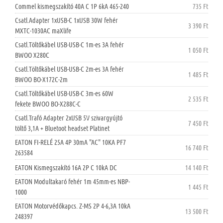
Commel kismegszakító 40A C 1P 6kA 465-240
735 Ft
Csatl.Adapter 1xUSB-C 1xUSB 30W fehér
3 390 Ft
MXTC-1030AC maXlife
Csatl.Töltőkábel USB-USB-C 1m-es 3A fehér
1 050 Ft
BWOO X280C
Csatl.Töltőkábel USB-USB-C 2m-es 3A fehér
1 485 Ft
BWOO BO-X172C-2m
Csatl.Töltőkábel USB-USB-C 3m-es 60W
2 535 Ft
fekete BWOO BO-X288C-C
Csatl.Trafó Adapter 2xUSB 5V szivargyújtó
7 450 Ft
töltő 3,1A + Bluetoot headset Platinet
EATON FI-RELÉ 25A 4P 30mA "AC" 10KA PF7
16 740 Ft
263584
EATON Kismegszakító 16A 2P C 10kA DC
14 140 Ft
EATON Modultakaró fehér 1m 45mm-es NBP-
1 445 Ft
1000
EATON Motorvédőkapcs. Z-MS 2P 4-6,3A 10kA
13 500 Ft
248397