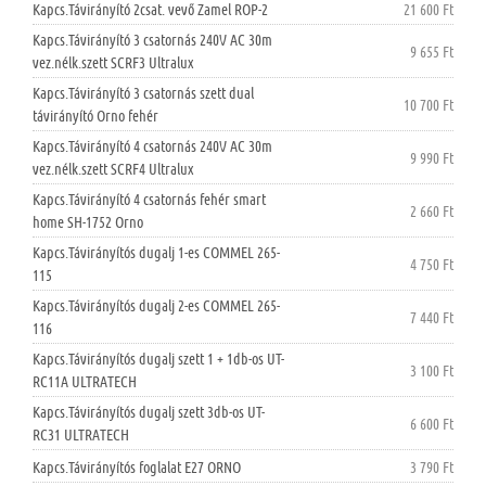
Kapcs.Távirányító 2csat. vevő Zamel ROP-2
21 600 Ft
Kapcs.Távirányító 3 csatornás 240V AC 30m
9 655 Ft
vez.nélk.szett SCRF3 Ultralux
Kapcs.Távirányító 3 csatornás szett dual
10 700 Ft
távirányító Orno fehér
Kapcs.Távirányító 4 csatornás 240V AC 30m
9 990 Ft
vez.nélk.szett SCRF4 Ultralux
Kapcs.Távirányító 4 csatornás fehér smart
2 660 Ft
home SH-1752 Orno
Kapcs.Távirányítós dugalj 1-es COMMEL 265-
4 750 Ft
115
Kapcs.Távirányítós dugalj 2-es COMMEL 265-
7 440 Ft
116
Kapcs.Távirányítós dugalj szett 1 + 1db-os UT-
3 100 Ft
RC11A ULTRATECH
Kapcs.Távirányítós dugalj szett 3db-os UT-
6 600 Ft
RC31 ULTRATECH
Kapcs.Távirányítós foglalat E27 ORNO
3 790 Ft