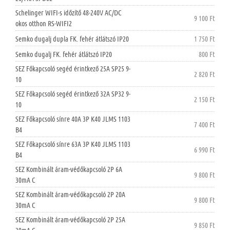
Schelinger WIFI-s időzítő 48-240V AC/DC
9 100 Ft
okos otthon RS-WIFI2
Semko dugalj dupla FK. fehér átlátszó IP20
1 750 Ft
Semko dugalj FK. fehér átlátszó IP20
800 Ft
SEZ Főkapcsoló segéd érintkező 25A SP25 9-
2 820 Ft
10
SEZ Főkapcsoló segéd érintkező 32A SP32 9-
2 150 Ft
10
SEZ Főkapcsoló sínre 40A 3P K40 JLMS 1103
7 400 Ft
B4
SEZ Főkapcsoló sínre 63A 3P K40 JLMS 1103
6 990 Ft
B4
SEZ Kombinált áram-védőkapcsoló 2P 6A
9 800 Ft
30mA C
SEZ Kombinált áram-védőkapcsoló 2P 20A
9 800 Ft
30mA C
SEZ Kombinált áram-védőkapcsoló 2P 25A
9 850 Ft