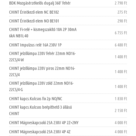
BDK Mozgásérzékelős dugalj 360' fehér
2 790 Ft
CHINT Érintkező elem NC BE102
275 Ft
CHINT Érintkező elem NO BE101
290 Ft
CHINT Fi-relé + kismegszakító 10A 2P 30mA
6 755 Ft
6kA NB1L-40
CHINT Impulzus relé 16A 230V 1P
6 480 Ft
CHINT jelzőlámpa 220V fehér 22mm ND16-
1 400 Ft
22CS/4-W
CHINT jelzőlámpa 220V piros 22mm ND16-
1 400 Ft
22CS/4
CHINT jelzőlámpa 220V zöld 22mm ND16-
1 400 Ft
22CS/4-G
CHINT kapcs.Kulcsos fix 2p NO/NC
1 830 Ft
CHINT kapcs.Kulcsos beépíthető 3 állású
2 150 Ft
CHINT
CHINT Mágneskapcsoló 25A 230V 4P 2Z+2NY
4 000 Ft
CHINT Mágneskapcsoló 25A 230V 4P 4Z
4 000 Ft