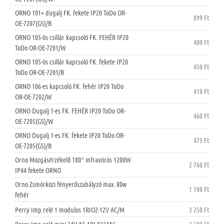
ORNO 101+ dugalj FK. fekete IP20 ToDo OR-
899 Ft
OE-7207(GS)/B
ORNO 105-ös csillár kapcsoló FK. FEHÉR IP20
400 Ft
ToDo OR-OE-7201/W
ORNO 105-ös csillár kapcsoló FK. fekete IP20
450 Ft
ToDo OR-OE-7201/B
ORNO 106-es kapcsoló FK. fehér IP20 ToDo
410 Ft
OR-OE-7202/W
ORNO Dugalj 1-es FK. FEHÉR IP20 ToDo OR-
460 Ft
OE-7205(GS)/W
ORNO Dugalj 1-es FK. fekete IP20 ToDo OR-
475 Ft
OE-7205(GS)/B
Orno Mozgásérzékelő 180° infravörös 1200W
2 760 Ft
IP44 fekete ORNO
Orno Zsinórközi fényerőszabályzó max. 80w
1 180 Ft
fehér
Perry Imp.relé 1 modulos 1RIO2-12V AC/M
3 250 Ft