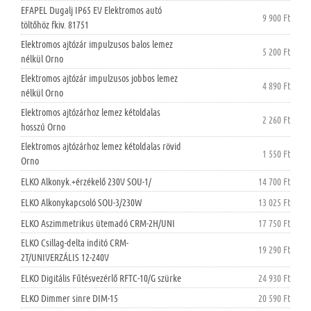
EFAPEL Dugalj IP65 EV Elektromos autó
9 900 Ft
töltőhöz fkiv. 81751
Elektromos ajtózár impulzusos balos lemez
5 200 Ft
nélkül Orno
Elektromos ajtózár impulzusos jobbos lemez
4 890 Ft
nélkül Orno
Elektromos ajtózárhoz lemez kétoldalas
2 260 Ft
hosszú Orno
Elektromos ajtózárhoz lemez kétoldalas rövid
1 550 Ft
Orno
ELKO Alkonyk.+érzékelő 230V SOU-1/
14 700 Ft
ELKO Alkonykapcsoló SOU-3/230W
13 025 Ft
ELKO Aszimmetrikus ütemadó CRM-2H/UNI
17 750 Ft
ELKO Csillag-delta inditó CRM-
19 290 Ft
2T/UNIVERZÁLIS 12-240V
ELKO Digitális Fűtésvezérlő RFTC-10/G szürke
24 930 Ft
ELKO Dimmer sinre DIM-15
20 590 Ft