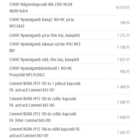
CHINT Mágneskapcsoló 40A 230V NCH8
10 310 Ft
40/40 4záró
CHINT Nyomógomb kompl. NO+NC piros
580 Ft
NP2-EA45
CHINT Nyomógomb piros fém ház, komplett
1 255 Ft
CHINT Nyomógomb tokozat szürke IP65 NP2-
1 100 Ft
B01
CHINT Nyomógomb zöld, fém ház, komplett
1 025 Ft
CHINT Nyomógombkombinált l. NO+NC
990 Ft
Piros/zöld NP2-EL8425
Commel BURA IP55 101-es 1 pólusú kapcsoló
1 400 Ft
FK. antracit Commel 043-101
Commel BURA IP55 105-ös csillár kapcsoló
1 600 Ft
FK. antracit Commel 043-105
Commel BURA IP55 105-ös csillár kapcsoló
1 840 Ft
FK. fehér Commel 043-205
Commel BURA IP55 106-os váltó kapcsoló FK.
1 445 Ft
antracit Commel 043-101