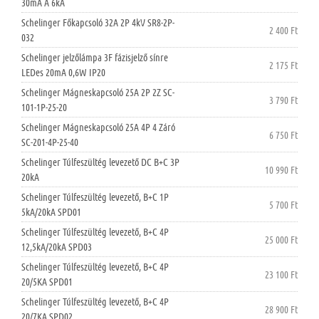
30mA A 6kA
Schelinger Főkapcsoló 32A 2P 4kV SR8-2P-
2 400 Ft
032
Schelinger jelzőlámpa 3F fázisjelző sínre
2 175 Ft
LEDes 20mA 0,6W IP20
Schelinger Mágneskapcsoló 25A 2P 2Z SC-
3 790 Ft
101-1P-25-20
Schelinger Mágneskapcsoló 25A 4P 4 Záró
6 750 Ft
SC-201-4P-25-40
Schelinger Túlfeszültég levezető DC B+C 3P
10 990 Ft
20kA
Schelinger Túlfeszültég levezető, B+C 1P
5 700 Ft
5kA/20kA SPD01
Schelinger Túlfeszültég levezető, B+C 4P
25 000 Ft
12,5kA/20kA SPD03
Schelinger Túlfeszültég levezető, B+C 4P
23 100 Ft
20/5KA SPD01
Schelinger Túlfeszültég levezető, B+C 4P
28 900 Ft
20/7KA SPD02