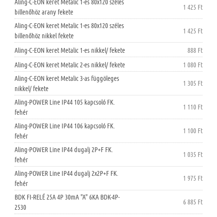
Aling-C-EON keret Metalic 1-es 80x120 széles
1 425 Ft
billenőhöz arany fekete
Aling-C-EON keret Metalic 1-es 80x120 széles
1 425 Ft
billenőhöz nikkel fekete
Aling-C-EON keret Metalic 1-es nikkel/ fekete
888 Ft
Aling-C-EON keret Metalic 2-es nikkel/ fekete
1 080 Ft
Aling-C-EON keret Metalic 3-as függöleges
1 305 Ft
nikkel/ fekete
Aling-POWER Line IP44 105 kapcsoló FK.
1 110 Ft
fehér
Aling-POWER Line IP44 106 kapcsoló FK.
1 100 Ft
fehér
Aling-POWER Line IP44 dugalj 2P+F FK.
1 035 Ft
fehér
Aling-POWER Line IP44 dugalj 2x2P+F FK.
1 975 Ft
fehér
BDK FI-RELÉ 25A 4P 30mA "A" 6KA BDK-4P-
6 885 Ft
2530