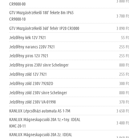
3 800 Ft
CR9000-00
GTV Mozgásérzékelő 180' fekete 8m IP65
3 700 Ft
CR9000-10
GTV Mozgásérzékelő 360' fehér IP20 CR3000
3 890 Ft
Jelzőfény kék 12V 7921
55 Ft
Jelzőfény narancs 220V 7921
255 Ft
Jelzőfény piros 12V 7921
255 Ft
Jelzőfény piros 230V sínre Schelinger
880 Ft
Jelzőfény zöld 12V 7921
255 Ft
Jelzőfény zöld 230V 7920ZO
300 Ft
Jelzőfény zöld 230V sínre Schelinger
880 Ft
Jelzőfény zöld 230V VA-01998
370 Ft
KANLUX Lépcsőházi automata AS 1-7M
3 650 Ft
KANLUX Mágneskapcsoló 20A 1z.+1ny. IDEAL
3 480 Ft
KMC-20-11
KANLUX Mágneskapcsoló 20A 2z. IDEAL
3 060 Ft