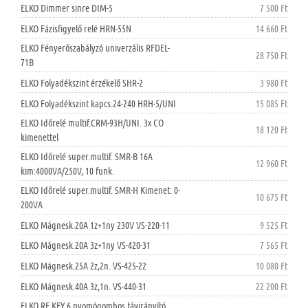
ELKO Dimmer sinre DIM-5
7 500 Ft
ELKO Fázisfigyelő relé HRN-55N
14 660 Ft
ELKO Fényerőszabályzó univerzális RFDEL-
28 750 Ft
71B
ELKO Folyadékszint érzékelő SHR-2
3 980 Ft
ELKO Folyadékszint kapcs.24-240 HRH-5/UNI
15 085 Ft
ELKO Időrelé multif.CRM-93H/UNI. 3x CO
18 120 Ft
kimenettel
ELKO Időrelé super.multif. SMR-B 16A
12 960 Ft
kim:4000VA/250V, 10 funk.
ELKO Időrelé super.multif. SMR-H Kimenet: 0-
10 675 Ft
200VA
ELKO Mágnesk.20A 1z+1ny 230V VS-220-11
9 525 Ft
ELKO Mágnesk.20A 3z+1ny VS-420-31
7 565 Ft
ELKO Mágnesk.25A 2z,2n. VS-425-22
10 080 Ft
ELKO Mágnesk.40A 3z,1n. VS-440-31
22 200 Ft
ELKO RF KEY 6 nyomógombos távirányító