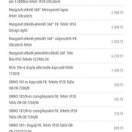
6m 3-2000lux fehér IP20 Ultratech
Mozgásérzékelő 360° Mennyezeti lapos
2 900 Ft
fehér Ultratech
Mozgásérzékelő+jelenlét 360° FK. fehér IP65
5 600 Ft
Design light
Mozgásérzékelő+jelenlét 360° sülyesztett+FK
5 850 Ft
Ultratech fehér
Mozgásérzékelő+jelenlétérzékelő 360' 10m
6 250 Ft
fkiv.IP65 fekete ULTRALUX
MV6 106+6 dupla alternatív kapcsoló fehér
1 490 Ft
173010
ORNO 101-es kapcsoló FK. fekete IP20 ToDo
350 Ft
OR-OE-7200/B
ORNO 101/N-es csengőnyomó FK. fehér IP20
345 Ft
ToDo OR-OE-7204/W
ORNO 101/N-es csengőnyomó FK. fekete IP20
370 Ft
ToDo OR-OE-7204/B
ORNO 101+ dugalj FK. fehér IP20 ToDo OR-
899 Ft
OE-7207(GS)/W