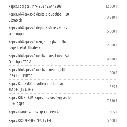
Kapcs.Főkapcs.sínre SD2 125A 19208
12 000 Ft
Kapcs.Időkapcsoló digitális dugaljba IP20
3 710 Ft
Ultratech
Kapcs.Időkapcsoló digitális sínre 2M 16A
5 900 Ft
Schelinger
Kapcs.Időkapcsoló Heti, dugaljba ditális
2 990 Ft
nagy kijelző Ultratech
Kapcs.Időkapcsoló mechanikus 1 mod.24h
4 640 Ft
Scheliger TSGM1
Kapcs.Időkapcsoló mechanikus dugaljba
1 900 Ft
IP20 kicsi ENTAC
Kapcs.Kapcsolóóra kültéri mechanikus
1 935 Ft
351004 (TS-MD4)
Kapcs.KINETIKUS kapcs.-hoz vevőegységfeh.
7 830 Ft
BDK-LSQ01
Kapcs.Kismegsz. 16A 1p C16 Bemko
805 Ft
Kapcs.KK0-20-6002 20A 3p 0-1
5 500 Ft