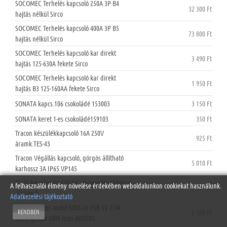
SOCOMEC Terhelés kapcsoló 250A 3P B4
32 300 Ft
hajtás nélkül Sirco
SOCOMEC Terhelés kapcsoló 400A 3P B5
73 800 Ft
hajtás nélkül Sirco
SOCOMEC Terhelés kapcsoló kar direkt
3 490 Ft
hajtás 125-630A fekete Sirco
SOCOMEC Terhelés kapcsoló kar direkt
1 950 Ft
hajtás B3 125-160AA fekete Sirco
SONATA kapcs.106 csokoládé 153003
3 150 Ft
SONATA keret 1-es csokoládé159103
350 Ft
Tracon készülékkapcsoló 16A 250V
925 Ft
áramk.TES-43
Tracon Végállás kapcsoló, görgös állítható
5 010 Ft
karhossz 3A IP65 VP145
Trafó Adapter 3V-12V DC univerzális1500ma
A felhasználói élmény növelése érdekében weboldalunkon cookiekat használunk.
5 875 Ft
Ultratech
Adatkezelési tájékoztató
Trafó Adapter mobil töltő 2x USB 5V 2,4A
RENDBEN
2 500 Ft
szivargyujtó töltő mini BASEUS