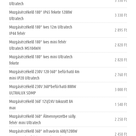
3 330 Ft
Ultratech
Mozgásérzékelő 180° IP65 fekete 1200W
3 330 Ft
Ultratech
Mozgásérzékelő 180° íves 12m Ultratech
2 895 Ft
IP44 fehér
Mozgásérzékelő 180° íves mini fehér
2 820 Ft
Ultratech MS104WH
Mozgásérzékelő 180° íves mini Ultratech
2 820 Ft
fekete
Mozgásérzékelő 230V 120-360° befúrható 4m
2 760 Ft
mini IP20 Ultratech
Mozgásérzékelő 230V 360^befúrható 800W
3 000 Ft
ULTRALUX SDMP
Mozgásérzékelő 360' 12V/24V tokozott 8A
1 540 Ft
max
Mozgásérzékelő 360° Álmennyezetbe sülly.
2 250 Ft
fehér mini Ultratech
Mozgásérzékelő 360° infravörös 600/1200W
2 450 Ft