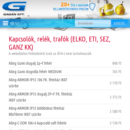
MENÜ
KERESÉS
Kapcsolók, relék, trafók (ELKO, ETI, SEZ,
GANZ KK)
A weboldalon feltüntetett árak az ÁFA-t nem tartalmazzák.
Aling Gumi dugalj 2p+f fehér
840 Ft
Aling Gumi dugvilla fehér MEDIUM
765 Ft
Aling-ARMOR IP55 106 FK. fémház IK07
3 110 Ft
szürke
Aling-ARMOR IP55 dugalj 2P+F FK. fémház
3 775 Ft
IK07 szürke
Aling-ARMOR IP55 kötődoboz fémház
2 580 Ft
80x70mm IK07 szürke
Aling-C-EON 106+6 kapcsoló soft fekete
3 130 Ft