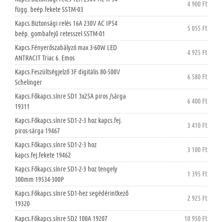
4 900 Ft
függ. beép.fekete SSTM-03
Kapcs.Biztonsági relés 16A 230V AC IP54
5 055 Ft
beép. gombafejű retesszel SSTM-01
Kapcs.Fényerőszabályzó max 3-60W LED
4 925 Ft
ANTRACIT Triac 6. Emos
Kapcs.Feszültségjelző 3F digitális 80-500V
6 580 Ft
Schelinger
Kapcs.Főkapcs.sínre SD1 3x25A piros /sárga
6 400 Ft
19311
Kapcs.Főkapcs.sínre SD1-2-3 hoz kapcs.fej.
3 410 Ft
piros-sárga 19467
Kapcs.Főkapcs.sínre SD1-2-3 hoz
3 100 Ft
kapcs.fej.fekete 19462
Kapcs.Főkapcs.sínre SD1-2-3 hoz tengely
1 395 Ft
300mm 19534-300P
Kapcs.Főkapcs.sínre SD1-hez segédérintkező
2 925 Ft
19320
Kapcs.Főkapcs.sínre SD2 100A 19207
10 950 Ft