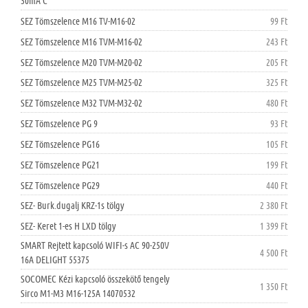
30mA C
SEZ Tömszelence M16 TV-M16-02
99 Ft
SEZ Tömszelence M16 TVM-M16-02
243 Ft
SEZ Tömszelence M20 TVM-M20-02
205 Ft
SEZ Tömszelence M25 TVM-M25-02
325 Ft
SEZ Tömszelence M32 TVM-M32-02
480 Ft
SEZ Tömszelence PG 9
93 Ft
SEZ Tömszelence PG16
105 Ft
SEZ Tömszelence PG21
199 Ft
SEZ Tömszelence PG29
440 Ft
SEZ- Burk.dugalj KRZ-1s tölgy
2 380 Ft
SEZ- Keret 1-es H LXD tölgy
1 399 Ft
SMART Rejtett kapcsoló WIFI-s AC 90-250V
4 500 Ft
16A DELIGHT 55375
SOCOMEC Kézi kapcsoló összekötő tengely
1 350 Ft
Sirco M1-M3 M16-125A 14070532