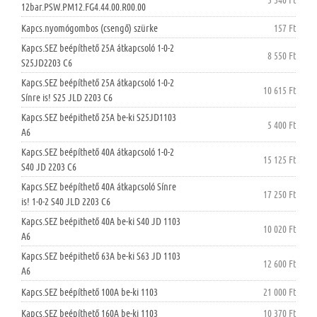
12bar.PSW.PM12.FG4.44.00.R00.00
Kapcs.nyomógombos (csengő) szürke
157 Ft
Kapcs.SEZ beépíthető 25A átkapcsoló 1-0-2
8 550 Ft
S25JD2203 C6
Kapcs.SEZ beépíthető 25A átkapcsoló 1-0-2
10 615 Ft
Sínre is! S25 JLD 2203 C6
Kapcs.SEZ beépithető 25A be-ki S25JD1103
5 400 Ft
A6
Kapcs.SEZ beépíthető 40A átkapcsoló 1-0-2
15 125 Ft
S40 JD 2203 C6
Kapcs.SEZ beépíthető 40A átkapcsoló Sínre
17 250 Ft
is! 1-0-2 S40 JLD 2203 C6
Kapcs.SEZ beépithető 40A be-ki S40 JD 1103
10 020 Ft
A6
Kapcs.SEZ beépithető 63A be-ki S63 JD 1103
12 600 Ft
A6
Kapcs.SEZ beépíthető 100A be-ki 1103
21 000 Ft
Kapcs.SEZ beépíthető 160A be-ki 1103
10 370 Ft