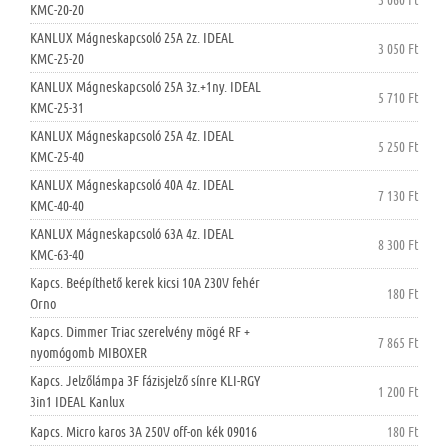
KMC-20-20
KANLUX Mágneskapcsoló 25A 2z. IDEAL
3 050 Ft
KMC-25-20
KANLUX Mágneskapcsoló 25A 3z.+1ny. IDEAL
5 710 Ft
KMC-25-31
KANLUX Mágneskapcsoló 25A 4z. IDEAL
5 250 Ft
KMC-25-40
KANLUX Mágneskapcsoló 40A 4z. IDEAL
7 130 Ft
KMC-40-40
KANLUX Mágneskapcsoló 63A 4z. IDEAL
8 300 Ft
KMC-63-40
Kapcs. Beépíthető kerek kicsi 10A 230V fehér
180 Ft
Orno
Kapcs. Dimmer Triac szerelvény mögé RF +
7 865 Ft
nyomógomb MIBOXER
Kapcs. Jelzőlámpa 3F fázisjelző sínre KLI-RGY
1 200 Ft
3in1 IDEAL Kanlux
Kapcs. Micro karos 3A 250V off-on kék 09016
180 Ft