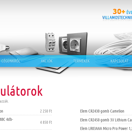
CÉGÜNKRŐL
AKCIÓK
TERMÉKEK
KAPCSOLAT
ulátorok
azzák.
on
2 250 Ft
Elem CR2430 gomb Camelion
4BC 4db-
Elem CR2450 gomb 3V Lithium Ca
4 850 Ft
Elem LR03AAA Micro Pro Power 1