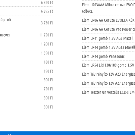
6 860 Ft
Elem LR03AAA Mikro ceruza EVO
6 895 Ft
6db/cs.
ő profi
Elem LR06 AA Ceruza EVOLTA-KÉK
3 730 Ft
Elem LR06 AA Ceruza Pro Power
Forever
11 750 Ft
Elem LR41 gomb 1,5V AG3 Maxell
1 200 Ft
Elem LR44 gomb 1,5V AG13 Maxel
1 390 Ft
Elem LR44 gomb Panasonic
180 Ft
Elem LR54 LR1130/189 gomb 1,5V 
190 Ft
Elem Távirányító 12V A23 Energiz
300 Ft
Elem Távirányító 12V A27 Energiz
750 Ft
Elem Teszter univerzális LCD-s E
300 Ft
300 Ft