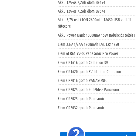
Akku 12V-os 7,2Ah ólom B9654
Akku 12V-os 7,2Ah ólom B9674
Akku 3,7V-os Li-ION 2600mfh 18650 USB-vel tölthet
Nitecore
Akku Power Bank 10000mA 15W indukciós töltés 
Elem 3.6V 1/2AA 1200mAh EVE ER14250
Elem 6LR61 9V-os Panasonic Pro Power
Elem CR1616 gomb Camelion 3V
Elem CR1620 gomb 3V Lithium Camelion
Elem CR2016 gomb PANASONIC
Elem CR2025 gomb 2db/blisz Panasonic
Elem CR2025 gomb Panasonic
Elem CR2032 gomb Panasonic