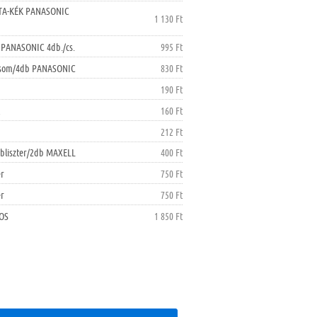
LTA-KÉK PANASONIC
1 130 Ft
 PANASONIC 4db./cs.
995 Ft
 csom/4db PANASONIC
830 Ft
190 Ft
l
160 Ft
212 Ft
bliszter/2db MAXELL
400 Ft
er
750 Ft
er
750 Ft
MOS
1 850 Ft