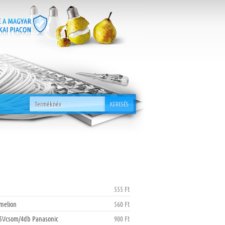
KERESÉS
555 Ft
melion
560 Ft
,5Vcsom/4db Panasonic
900 Ft